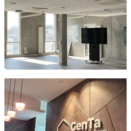
Climatisation
Électricité
Tertiaire
Ventilation
Becouze – Aménagement de plateaux de bureaux
Chauffage
Climatisation
Électricité
Plomberie