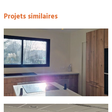
Projets similaires
Chauffage
Domotique & Sécurité
Électricité
Plomberie
Résidentiel
Ventilation
M & Mme A. – Maison neuve à La Membrolle