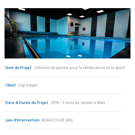
Nom du Projet
Création de piscine pour la rééducation et le sport
Client
Cap'Adapt
Date & Durée du Projet
2019 - 3 mois de Janvier à Mars
Lieu d'intervention
BEAUCOUZÉ (49)