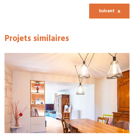
Suivant
Projets similaires
Chauffage
Électricité
Résidentiel
M G. – Rénovation salon / séjour à Angers