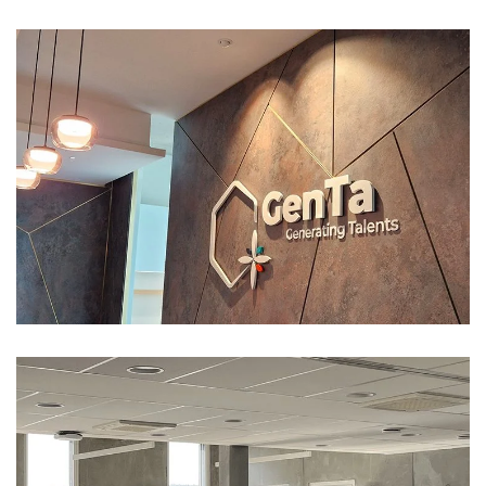
Chauffage
Climatisation
Électricité
Plomberie
Tertiaire
Ventilation
Steering Avocat – Aménagement de plateaux et coworking