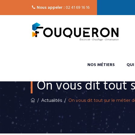
Nous appeler :
02 41 69 16 16
NOS MÉTIERS
QUI
On vous dit tout s
/
Actualités
/
On vous dit tout sur le métier de