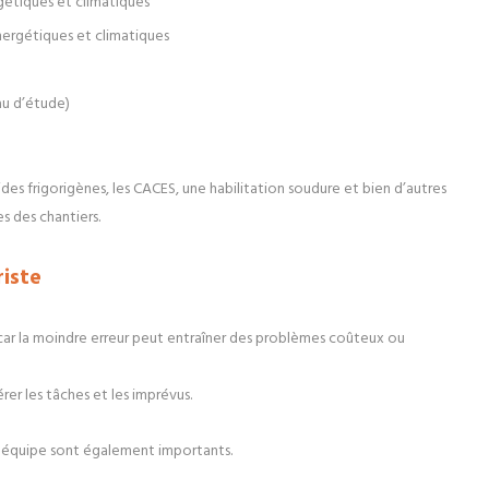
gétiques et climatiques
ergétiques et climatiques
au d’étude)
ides frigorigènes, les CACES, une habilitation soudure et bien d’autres
s des chantiers.
riste
s, car la moindre erreur peut entraîner des problèmes coûteux ou
rer les tâches et les imprévus.
en équipe sont également importants.