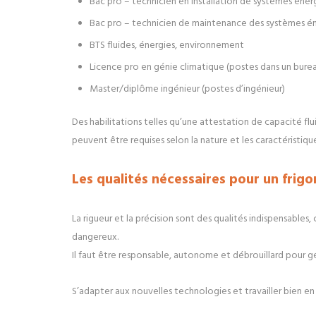
Bac pro – technicien en installation de systèmes éner
Bac pro – technicien de maintenance des systèmes én
BTS fluides, énergies, environnement
Licence pro en génie climatique (postes dans un bure
Master/diplôme ingénieur (postes d’ingénieur)
Des habilitations telles qu’une attestation de capacité flu
peuvent être requises selon la nature et les caractéristique
Les qualités nécessaires pour un frigo
La rigueur et la précision sont des qualités indispensable
dangereux.
Il faut être responsable, autonome et débrouillard pour gé
S’adapter aux nouvelles technologies et travailler bien 