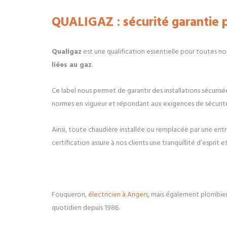
QUALIGAZ : sécurité garantie p
Qualigaz
est une qualification essentielle pour toutes n
liées au gaz
.
Ce label nous permet de garantir des installations sécuris
normes en vigueur et répondant aux exigences de sécurité l
Ainsi, toute chaudière installée ou remplacée par une ent
certification assure à nos clients une tranquillité d’esprit 
Fouqueron,
électricien à Angers
, mais également plombier
quotidien depuis 1986.