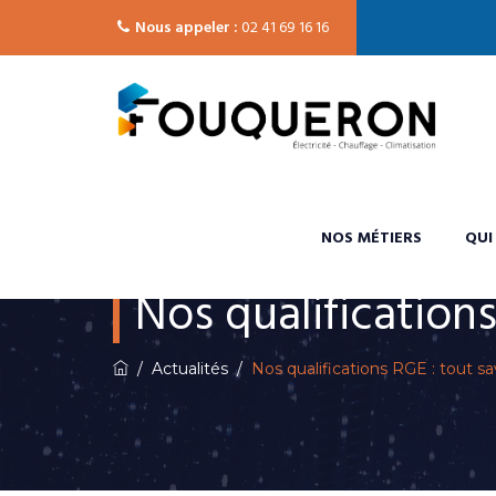
Nous appeler :
02 41 69 16 16
NOS MÉTIERS
QUI
Nos qualifications
/
Actualités
/
Nos qualifications RGE : tout sav