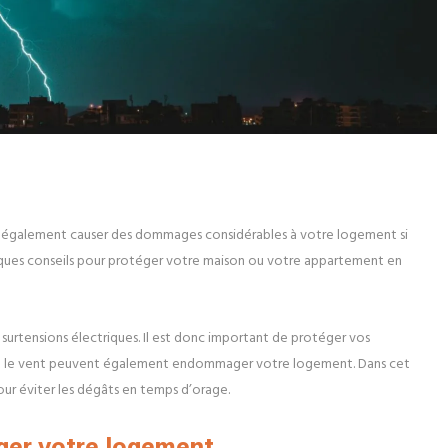
nt également causer des dommages considérables à votre logement si
elques conseils pour protéger votre maison ou votre appartement en
 surtensions électriques. Il est donc important de protéger vos
êle et le vent peuvent également endommager votre logement. Dans cet
pour éviter les dégâts en temps d’orage.
éger votre logement