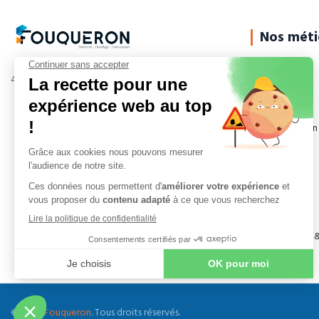
Nos méti
Électricité
40 ans d'expertise au service de nos clients.
Plomberie
Climatisation
Chauffage
Ventilation
Dépannage
Domotique &
© 2026
Fouqueron
. Tous droits réservés.