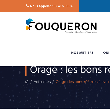
Nous appeler :
02 41 69 16 16
NOS MÉTIERS
QUI
Orage : les bons 
/
Actualités
/
Orage : les bons réflexes à avo